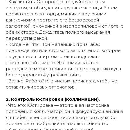
· Как чистить: Осторожно продуйте сжатым
воздухом, чтобы удалить крупные частицы. Затем,
держа стекло за торцы, мягкими круговыми
движениями протрите его безворсовой
салфеткой, смоченной в изопропиловом спирте, с
обеих сторон. Дождитесь полного высыхания
перед установкой.
· Когда менять: При малейших признаках
повреждения или стойкого загрязнения, которое
не удаляется спиртом, стекло подлежит
немедленной замене. Экономия на этом
расходнике может привести к повреждению куда
более дорогих внутренних линз.
· Важно: Работайте в чистых перчатках, чтобы не
оставить жировых отпечатков.
2. Контроль юстировки (коллимации).
· Что это: Юстировка — это точная настройка
положения коллиматорной и фокусирующей линз
для обеспечения соосности лазерного луча. Со
временем от вибраций она может сбиваться.
· Как проверить (упрощенный способ):