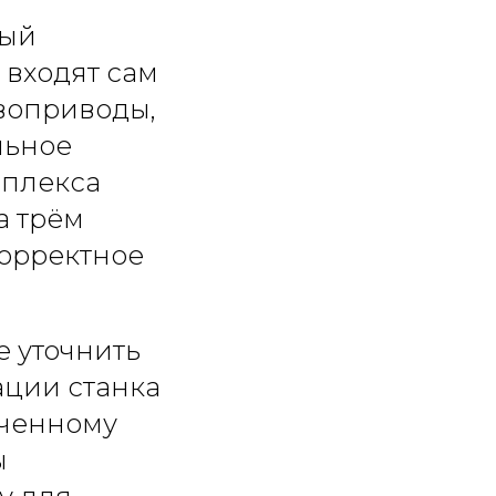
ный
 входят сам
рвоприводы,
льное
мплекса
а трём
корректное
е уточнить
ции станка
ученному
ы