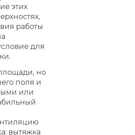
ие этих
ерхностях,
овия работы
ма
условие для
ки.
 площади, но
чего поля и
ными или
табильный
ентиляцию
а: вытяжка