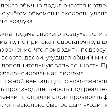
лекса обычно подключается к отд
 с учётом объёмов и скорости удал
го воздуха.
жна подача свежего воздуха. Если 
тивно, но притока недостаточно, в ц
азрежение, что приводит к подсосу
 ворота, двери, ухудшая общий ми
 дополнительную запылённость. 
сбалансированная система
ытяжной вентиляции с возможност
ь производительность под реальну
риёмки площадки стоит проверить 
жки: насколько быстро дым уходит 