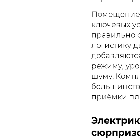
Помещение 
ключевых ус
правильно 
логистику д
добавляютс
режиму, ур
шуму. Комп
большинства
приёмки пл
Электрик
сюрприз