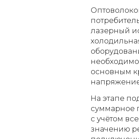
Оптоволоко
потребитель
лазерный ис
холодильная
оборудован
необходимо,
основным кр
напряжение
На этапе по
суммарное 
с учётом вс
значению ре