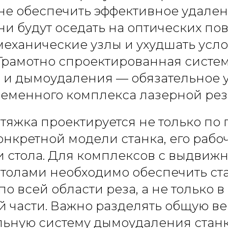
 не обеспечить эффективное удален
ни будут оседать на оптических пов
механические узлы и ухудшать усл
Грамотно спроектированная систе
 и дымоудаления — обязательное 
еменного комплекса лазерной рез
тяжка проектируется не только по
конкретной модели станка, его рабо
и стола. Для комплексов с выдвиж
толами необходимо обеспечить с
о всей области реза, а не только в
й части. Важно разделять общую в
льную систему дымоудаления станк