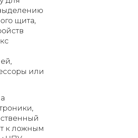
у для
 выделению
ого щита,
ройств
кс
ей,
рессоры или
 а
троники,
ественный
ят к ложным