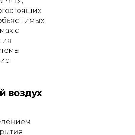
ы ЧПУ,
огостоящих
еобъяснимых
мах с
ния
стемы
ист
й воздух
елением
крытия