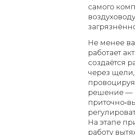
самого комп
воздуховоду
загрязнённо
Не менее ва
работает ак
создаётся р
через щели,
провоцируя
решение — 
приточно‑в
регулироват
На этапе п
работу вытя