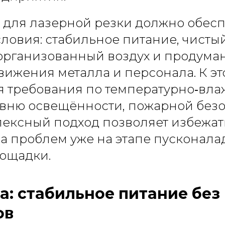
для лазерной резки должно обесп
ловия: стабильное питание, чисты
организованный воздух и продума
вижения металла и персонала. К эт
я требования по температурно‑вл
овню освещённости, пожарной безо
лексный подход позволяет избежат
 проблем уже на этапе пусконала
ощадки.
а: стабильное питание без
ов