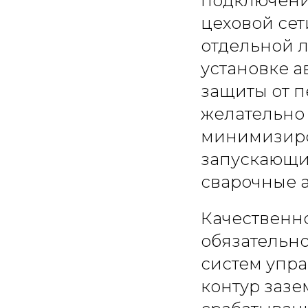
подключение
цеховой се
отдельной л
установке а
защиты от 
желательно 
минимизиро
запускающих
сварочные 
Качественно
обязательно
систем упра
контур зазе