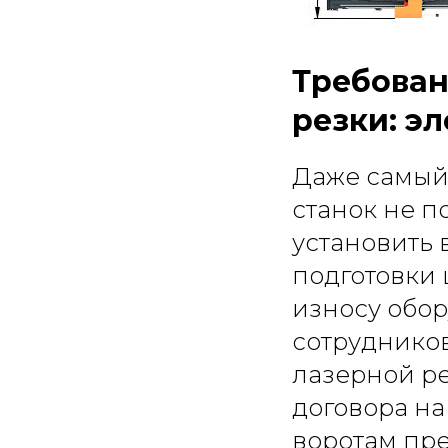
Требован
резки: э
Даже самый
станок не п
установить
подготовки 
износу обо
сотрудников
лазерной р
договора на 
воротам пр