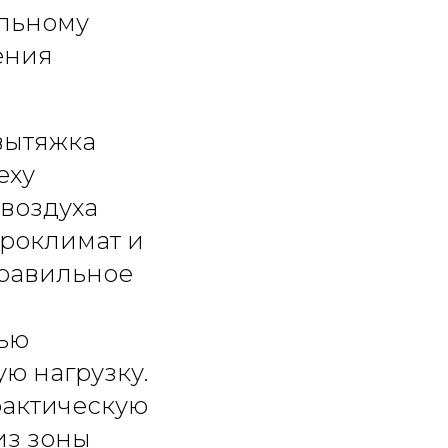
ельному
ения
вытяжка
еху
 воздуха
кроклимат и
Правильное
ью
ю нагрузку.
фактическую
из зоны