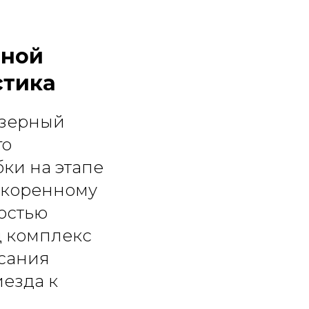
рной
стика
азерный
го
ки на этапе
ускоренному
остью
д комплекс
исания
иезда к