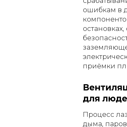
срабатыван
ошибкам в 
компонентов
остановках,
безопаснос
заземляющег
электрическ
приёмки пл
Вентиляц
для люде
Процесс ла
дыма, паров