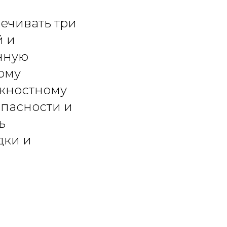
ечивать три
й и
нную
ому
ажностному
пасности и
ь
дки и