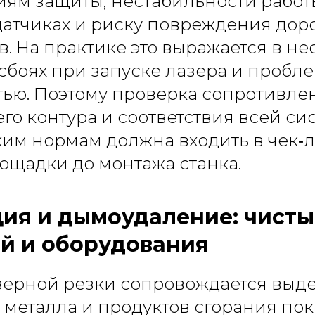
иям защиты, нестабильности работ
датчиках и риску повреждения дор
. На практике это выражается в н
 сбоях при запуске лазера и пробле
тью. Поэтому проверка сопротивле
о контура и соответствия всей си
им нормам должна входить в чек‑л
ощадки до монтажа станка.
ия и дымоудаление: чисты
й и оборудования
зерной резки сопровождается выд
 металла и продуктов сгорания по