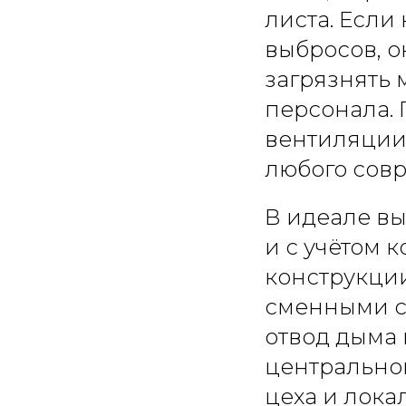
листа. Если
выбросов, о
загрязнять 
персонала. 
вентиляции
любого совр
В идеале вы
и с учётом 
конструкци
сменными с
отвод дыма п
центрально
цеха и лока