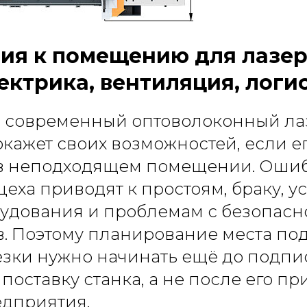
ия к помещению для лазе
лектрика, вентиляция, логи
 современный оптоволоконный л
окажет своих возможностей, если е
 в неподходящем помещении. Ошиб
цеха приводят к простоям, браку, 
рудования и проблемам с безопасн
. Поэтому планирование места по
езки нужно начинать ещё до подп
поставку станка, а не после его пр
едприятия.