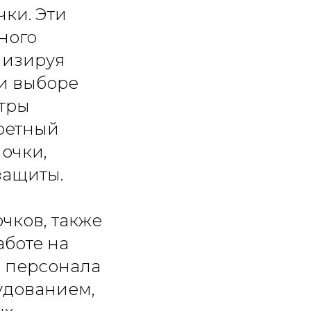
ки. Эти
ного
мизируя
и выборе
тры
кретный
очки,
защиты.
чков, также
аботе на
е персонала
удованием,