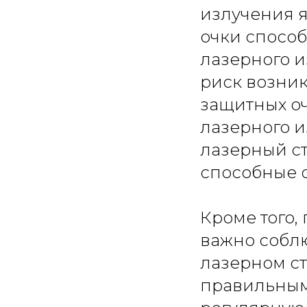
излучения 
очки спосо
лазерного и
риск возни
защитных о
лазерного и
лазерный ст
способные 
Кроме того,
важно соблю
лазерном ст
правильным