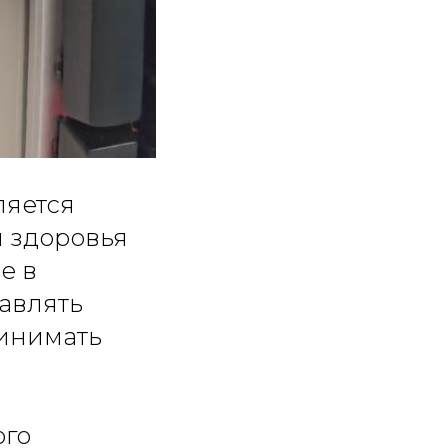
ляется
 здоровья
е в
авлять
ринимать
ого