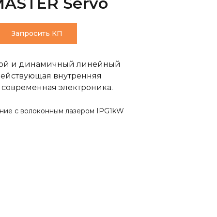
MASTER Servo
Запросить КП
ной и динамичный линейный
действующая внутренняя
 современная электроника.
ание с волоконным лазером IPG1kW