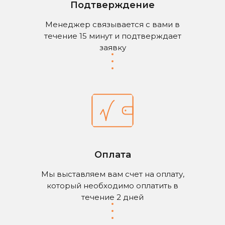
Подтверждение
Менеджер связывается с вами в
СВЯЖИТЕСЬ С НАМИ
течение 15 минут и подтверждает
заявку
+7-351-711-10-74
+7-922-707-40-00
mail@plazmacut.ru
ЧАЙКОВСКОГО УЛ, Д.15
ЧЕЛЯБИНСК
График работы:
Оплата
Пн-Пт с 09:00 до 18:00
Мы выставляем вам счет на оплату,
который необходимо оплатить в
течение 2 дней