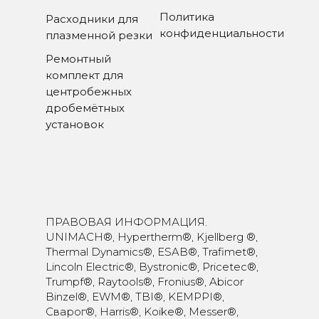
Политика
Расходники для
конфиденциальности
плазменной резки
Ремонтный
комплект для
центробежных
дробемётных
установок
ПРАВОВАЯ ИНФОРМАЦИЯ.
UNIMACH®, Hypertherm®, Kjellberg ®,
Thermal Dynamics®, ESAB®, Trafimet®,
Lincoln Electric®, Bystronic®, Pricetec®,
Trumpf®, Raytools®, Fronius®, Abicor
Binzel®, EWM®, TBI®, KEMPPI®,
Сварог®, Harris®, Koike®, Messer®,