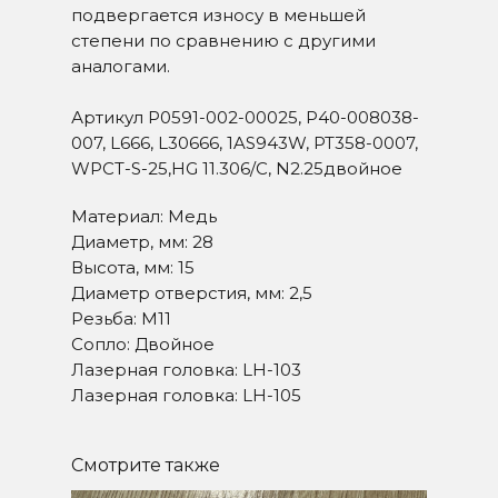
подвергается износу в меньшей
степени по сравнению с другими
аналогами.
Артикул P0591-002-00025, P40-008038-
007, L666, L30666, 1AS943W, PT358-0007,
WPCT-S-25,HG 11.306/C, N2.25двойное
Материал: Медь
Диаметр, мм: 28
Высота, мм: 15
Диаметр отверстия, мм: 2,5
СВЯЖИТЕСЬ С НАМИ
Резьба: М11
Сопло: Двойное
+7-351-711-10-74
Лазерная головка: LH-103
+7-922-707-40-00
Лазерная головка: LH-105
mail@plazmacut.ru
Смотрите также
ЧАЙКОВСКОГО УЛ, Д.15