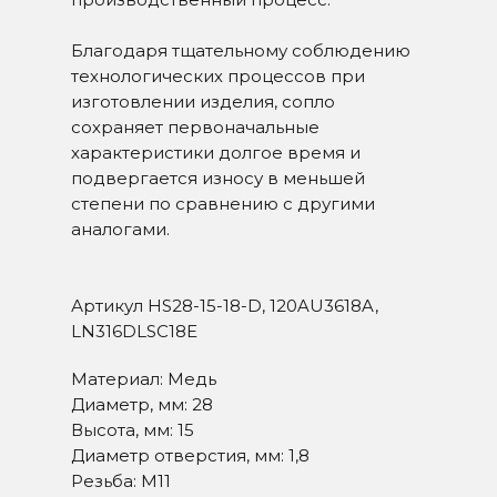
Благодаря тщательному соблюдению
технологических процессов при
изготовлении изделия, сопло
сохраняет первоначальные
характеристики долгое время и
подвергается износу в меньшей
степени по сравнению с другими
аналогами.
Артикул HS28-15-18-D, 120AU3618A,
LN316DLSC18E
Материал: Медь
Диаметр, мм: 28
СВЯЖИТЕСЬ С НАМИ
Высота, мм: 15
Диаметр отверстия, мм: 1,8
Резьба: М11
+7-351-711-10-74