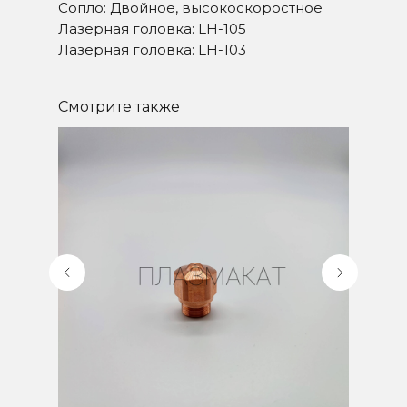
Сопло: Двойное, высокоскоростное
+7-922-707-40-00
Лазерная головка: LH-105
mail@plazmacut.ru
Лазерная головка: LH-103
ЧАЙКОВСКОГО УЛ, Д.15
Смотрите также
ЧЕЛЯБИНСК
График работы:
-49%
Пн-Пт с 09:00 до 18:00