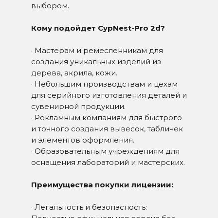
выбором.
Кому подойдет CypNest-Pro 2d?
· Мастерам и ремесленникам для
создания уникальных изделий из
дерева, акрила, кожи.
· Небольшим производствам и цехам
для серийного изготовления деталей и
СВЯЖИТЕСЬ С НАМИ
сувенирной продукции.
· Рекламным компаниям для быстрого
и точного создания вывесок, табличек
+7-351-711-10-74
и элементов оформления.
+7-922-707-40-00
· Образовательным учреждениям для
оснащения лабораторий и мастерских.
mail@plazmacut.ru
Преимущества покупки лицензии:
ЧАЙКОВСКОГО УЛ, Д.15
ЧЕЛЯБИНСК
· Легальность и безопасность:
График работы: