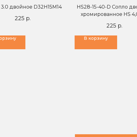
 3.0 двойное D32H15M14
HS28-15-40-D Сопло д
хромированное HS 4,
225
р.
225
р.
корзину
В корзину