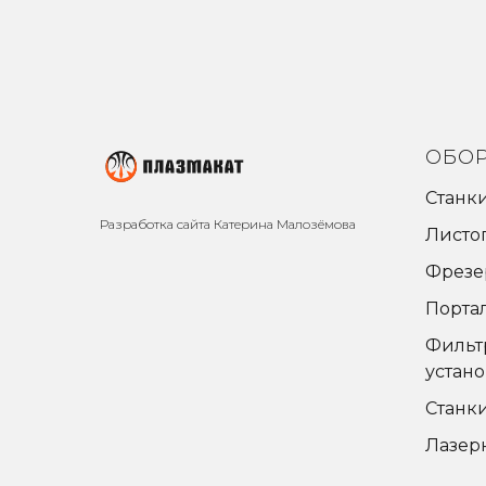
ОБО
Станк
Разработка сайта Катерина Малозёмова
Листо
Фрезе
Порта
Фильт
устан
Станк
Лазер