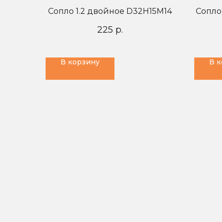
Сопло 1.2 двойное D32H15M14
Сопло
225
р.
В корзину
В 