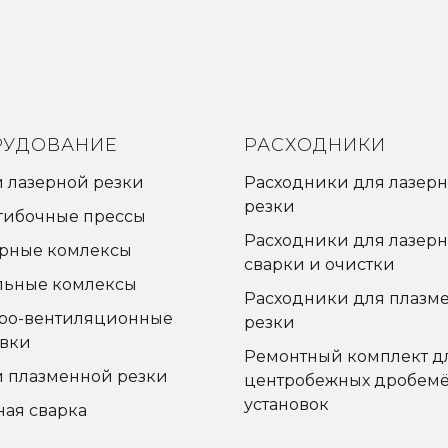
РУДОВАНИЕ
РАСХОДНИКИ
и лазерной резки
Расходники для лазер
резки
гибочные прессы
Расходники для лазер
рные комлексы
сварки и очистки
льные комлексы
Расходники для плазм
ро-вентиляционные
резки
овки
Ремонтный комплект д
и плазменной резки
центробежных дробем
установок
ная сварка