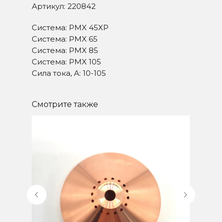
Артикул: 220842
Система: PMX 45XP
Система: PMX 65
Система: PMX 85
Система: PMX 105
Сила тока, А: 10-105
Смотрите также
СВЯЖИТЕСЬ С НАМИ
+7-351-711-10-74
+7-922-707-40-00
mail@plazmacut.ru
ЧАЙКОВСКОГО УЛ, Д.15
ЧЕЛЯБИНСК
График работы: