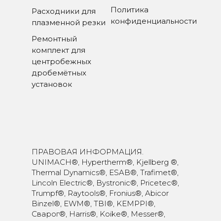
Политика
Расходники для
конфиденциальности
плазменной резки
Ремонтный
комплект для
центробежных
дробемётных
установок
ПРАВОВАЯ ИНФОРМАЦИЯ.
UNIMACH®, Hypertherm®, Kjellberg ®,
Thermal Dynamics®, ESAB®, Trafimet®,
Lincoln Electric®, Bystronic®, Pricetec®,
Trumpf®, Raytools®, Fronius®, Abicor
Binzel®, EWM®, TBI®, KEMPPI®,
Сварог®, Harris®, Koike®, Messer®,