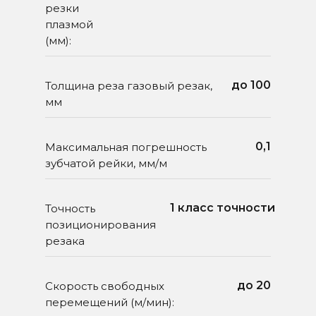
резки
плазмой
(мм):
до 100
Толщина реза газовый резак,
мм
ФОТО СТАНКА
0,1
Максимальная погрешность
зубчатой рейки, мм/м
1 класс точности
Точность
позиционирования
резака
СВЯЖИТЕСЬ С НАМИ
до 20
Скорость свободных
перемещений (м/мин):
+7-351-711-10-74